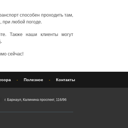
анспорт способен проходить там,
х, при любой погоде.
те. Также наши клиенты могут
4
.
мо сейчас!
усора
-
Полезное
-
Контакты
г. Барнаул, Калинина проспект, 116/96