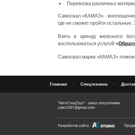
Перевозка различных материа
Самосвал «КАМАЗ» - воплощение 
где не сможет пройти остальные.
Взять в аренду железного бо
воспользоваться услугой
«
Обрат
Самосвал марки «КАМАЗ» поможет
Главная
-
Спецтехника
-
Доста
"АвтоСпецГруз" - заказ спецтехники
cater1007@gmail.com
Разработка сайта -
Продв