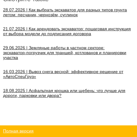
28.07.2026 | Как выбрать экскаватор для разных типов грунта
летом: песчаник, чернозём, суглинок
21.07.2026 | Как арендовать экскаватор: пошаговая инструкция
от выбора модели до подписания договора
29.06.2026 | Земляные работы в частном секторе:
экскаватор‑погрузчик для траншей, котлованов и планировки
участка
16.03.2026 | Вывоз снега весной: эффективное решение от
«АвтоСпецГруз»
18.08.2025 | Асфальтная крошка или щебень: что лучше для
дороги, парковки или двора?
Полная версия