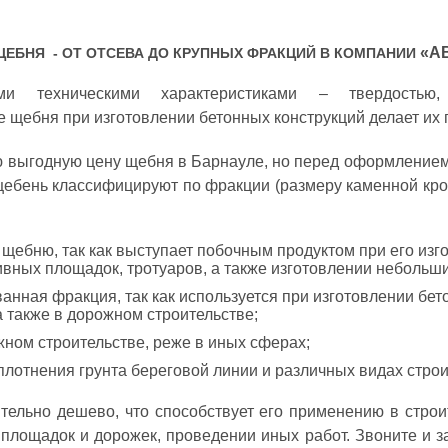
«А
ЕБНЯ - ОТ ОТСЕВА ДО КРУПНЫХ ФРАКЦИЙ В КОМПАНИИ
и техническими характеристиками – твердостью, 
 щебня при изготовлении бетонных конструкций делает их
 выгодную цену щебня в Барнауле, но перед оформлением
щебень классифицируют по фракции (размеру каменной кро
 к щебню, так как выступает побочным продуктом при его из
ивных площадок, тротуаров, а также изготовлении небольш
анная фракция, так как используется при изготовлении бет
 также в дорожном строительстве;
жном строительстве, реже в иных сферах;
плотнения грунта береговой линии и различных видах строи
тельно дешево, что способствует его применению в строи
 площадок и дорожек, проведении иных работ. Звоните и 