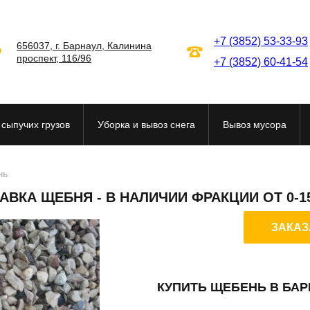
+7 (3852) 53-33-93
656037
,
г. Барнаул
,
Калинина
проспект, 116/96
+7 (3852) 60-41-54
 сыпучих грузов
Уборка и вывоз снега
Вывоз мусора
нь
АВКА ЩЕБНЯ - В НАЛИЧИИ ФРАКЦИИ ОТ 0-1
ЗАКАЗ
КУПИТЬ ЩЕБЕНЬ В БАР